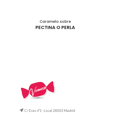
Caramelo sobre
AÑADIR AL CARRITO
PECTINA O PERLA
C/ Eras nº1- Local 28033 Madrid