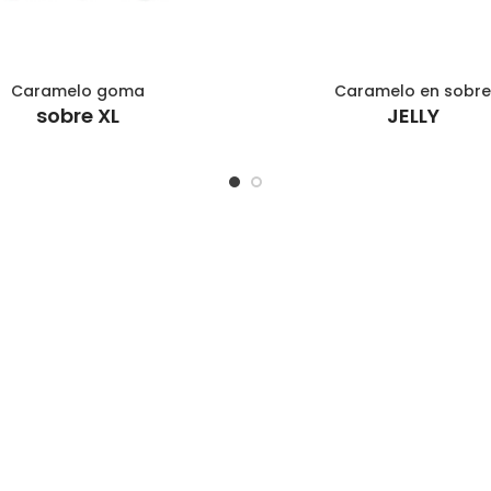
Caramelo goma
Caramelo en sobr
AÑADIR AL CARRITO
AÑADIR AL CARRITO
sobre XL
JELLY