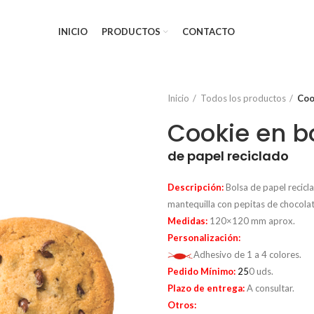
INICIO
PRODUCTOS
CONTACTO
Inicio
Todos los productos
Coo
Cookie en b
de papel reciclado
Descripción:
Bolsa de papel recicl
mantequilla con pepitas de chocolat
Medidas:
120×120 mm aprox.
Personalización
:
Adhesivo de 1 a 4 colores.
Pedido Mínimo:
25
0 uds
.
Plazo de entrega:
A consultar.
Otros: