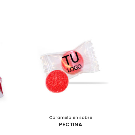
Caramelo en sobre
AÑADIR AL CARRITO
PECTINA